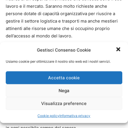
lavoro e il mercato. Saranno molto richieste anche
persone dotate di capacità organizzativa per riuscire a
gestire il settore logistica e trasporti ma anche mestieri
attinenti alle risorse umane che si occupino proprio
dell’accesso al mondo del lavoro.
Gestisci Consenso Cookie
La richiesta in ambito medico
Usiamo cookie per ottimizzare il nostro sito web ed i nostri servizi.
Era facilmente intuibile che nel 2022 tra i lavori più
richiesti ci sarebbero stati anche quelli concernenti il
Accetta cookie
settore sanitario: medici, infermieri e oss ma anche
Nega
badanti e baby sitter saranno particolarmente fortunati
sul lavoro. Anche per l’accesso a queste professioni è
Visualizza preference
indispensabile il possesso del diploma, ed
eventualmente anche la laurea successivamente. Per
Cookie policy
Informativa privacy
questo è bene avere una certificazione base da sfruttare
in ogni possibile campo del sapore.