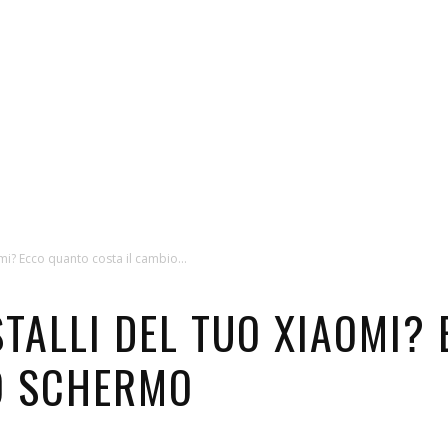
aomi? Ecco quanto costa il cambio...
STALLI DEL TUO XIAOMI?
O SCHERMO