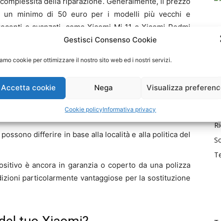
 complessità della riparazione. Generalmente, il prezzo
 un minimo di 50 euro per i modelli più vecchi e
 recenti e avanzati, come Xiaomi Mi 11 o Xiaomi Redmi
Gestisci Consenso Cookie
amo cookie per ottimizzare il nostro sito web ed i nostri servizi.
Accetta cookie
Nega
Visualizza preferen
 dei dispositivi Xiaomi possono variare molto in termini
Cu
odelli con specifiche tecniche superiori come AMOLED o
Cookie policy
Informativa privacy
M
Ri
sono differire in base alla località e alla politica del
So
T
positivo è ancora in garanzia o coperto da una polizza
ndizioni particolarmente vantaggiose per la sostituzione