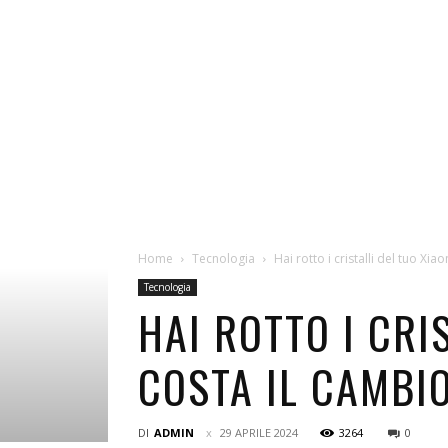
Home
Tecnologia
Hai rotto i cristalli del tuo Xi
Tecnologia
HAI ROTTO I CRI
COSTA IL CAMBI
DI
ADMIN
29 APRILE 2024
3264
0