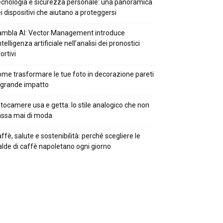
cnologia e sicurezza personale: una panoramica
i dispositivi che aiutano a proteggersi
mbla AI: Vector Management introduce
intelligenza artificiale nell’analisi dei pronostici
ortivi
me trasformare le tue foto in decorazione pareti
 grande impatto
tocamere usa e getta: lo stile analogico che non
ssa mai di moda
ffè, salute e sostenibilità: perché scegliere le
alde di caffè napoletano ogni giorno