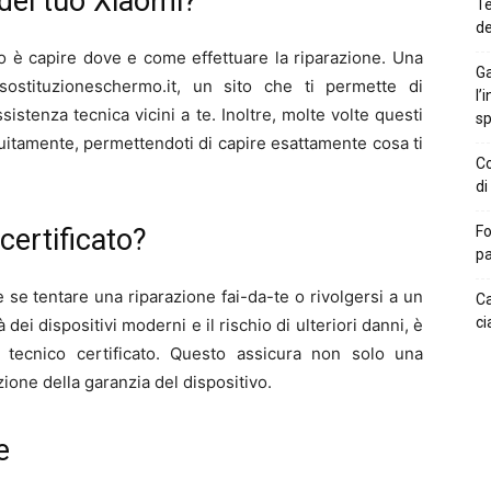
del tuo Xiaomi?
Te
de
 è capire dove e come effettuare la riparazione. Una
Ga
sostituzioneschermo.it, un sito che ti permette di
l’
sistenza tecnica vicini a te. Inoltre, molte volte questi
sp
tuitamente, permettendoti di capire esattamente cosa ti
Co
di
certificato?
Fo
pa
se tentare una riparazione fai-da-te o rivolgersi a un
Ca
ci
ei dispositivi moderni e il rischio di ulteriori danni, è
n tecnico certificato. Questo assicura non solo una
one della garanzia del dispositivo.
e