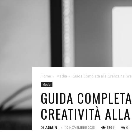
Home
Media
Guida Completa alla Grafica nel Web 
Media
GUIDA COMPLETA
CREATIVITÀ ALLA
DI
ADMIN
10 NOVEMBRE 2023
3891
0