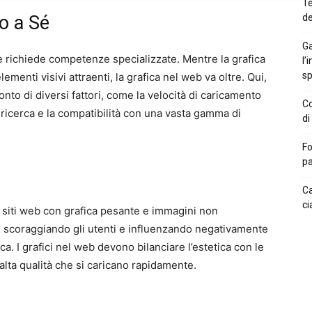
Te
o a Sé
de
Ga
he richiede competenze specializzate. Mentre la grafica
l’
sp
ementi visivi attraenti, la grafica nel web va oltre. Qui,
nto di diversi fattori, come la velocità di caricamento
Co
i ricerca e la compatibilità con una vasta gamma di
di
Fo
pa
Ca
ci
I siti web con grafica pesante e immagini non
i, scoraggiando gli utenti e influenzando negativamente
ca. I grafici nel web devono bilanciare l’estetica con le
alta qualità che si caricano rapidamente.