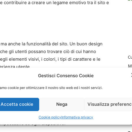
 contribuire a creare un legame emotivo tra il sito e
, ma anche la funzionalità del sito. Un buon design
 che gli utenti possano trovare ciò di cui hanno
Cu
i elementi visivi, i colori, i tipi di carattere e le
M
erienza utente.
Ri
Gestisci Consenso Cookie
 Dispositivi
So
amo cookie per ottimizzare il nostro sito web ed i nostri servizi.
T
dispositivi utilizzati per navigare in rete è enorme,
Accetta cookie
Nega
Visualizza preferen
 deve adattarsi in modo fluido a schermi di diverse
olare al design responsivo e all’ottimizzazione delle
Cookie policy
Informativa privacy
impeccabile su ogni dispositivo.