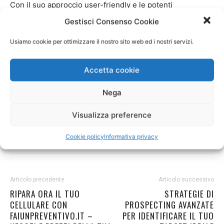
Con il suo approccio user-friendly e le potenti
funzionalità,
Seozen rappresenta la soluzione ideale per
Gestisci Consenso Cookie
chiunque voglia portare la propria strategia SEO al
Usiamo cookie per ottimizzare il nostro sito web ed i nostri servizi.
livello successivo.
Visita
www.seozen.net
oggi stesso
per scoprire di più su come Seozen può trasformare la
tua presenza online.
Accetta cookie
Nega
Visualizza preference
Cookie policy
Informativa privacy
Articolo precedente
Articolo successivo
RIPARA ORA IL TUO
STRATEGIE DI
CELLULARE CON
PROSPECTING AVANZATE
FAIUNPREVENTIVO.IT –
PER IDENTIFICARE IL TUO