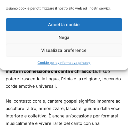
negli eventi aziendali. È una risorsa utile sia per gli
Usiamo cookie per ottimizzare il nostro sito web ed i nostri servizi.
appassionati che vogliono assistere a performance
emozionanti, sia per chi cerca un
coro gospel
per
Accetta cookie
rendere speciale un’occasione importante.
Nega
Perché il gospel emoziona ancora oggi
Visualizza preference
Il gospel non è solo un genere musicale: è un’esperienza
Cookie policy
Informativa privacy
di comunione, una forma di espressione profonda che
mette in connessione chi canta e chi ascolta
. Il suo
potere trascende la lingua, l’etnia e la religione, toccando
corde emotive universali.
Nel contesto corale, cantare gospel significa imparare ad
ascoltare l’altro, armonizzare, lasciarsi guidare dalla voce
interiore e collettiva. È anche un’occasione per formarsi
musicalmente e vivere l’arte del canto con una