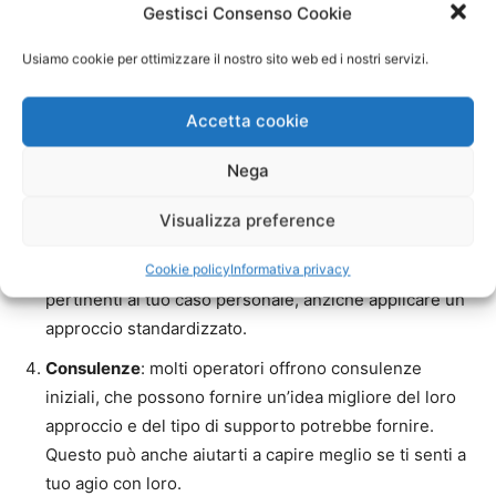
Gestisci Consenso Cookie
Etica
: l’etica è un aspetto importante nella scelta di un
operatore. Alcuni potrebbero proporre rituali che non
Usiamo cookie per ottimizzare il nostro sito web ed i nostri servizi.
sono in linea con i principi etici o che possono creare
danno. Assicurati di avere un dialogo aperto sul tipo di
Accetta cookie
pratiche che saranno utilizzate e quali sono le loro
Nega
implicazioni.
Approccio personalizzato
: un buon operatore si
Visualizza preference
prenderà il tempo per ascoltare la tua situazione
specifica. Dovrebbe proporre rituali che siano mirati e
Cookie policy
Informativa privacy
pertinenti al tuo caso personale, anziché applicare un
approccio standardizzato.
Consulenze
: molti operatori offrono consulenze
iniziali, che possono fornire un’idea migliore del loro
approccio e del tipo di supporto potrebbe fornire.
Questo può anche aiutarti a capire meglio se ti senti a
tuo agio con loro.