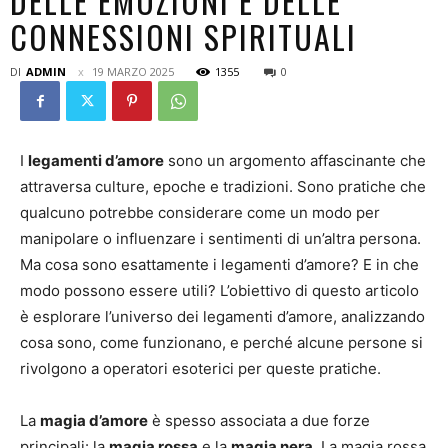
DELLE EMOZIONI E DELLE
CONNESSIONI SPIRITUALI
DI
ADMIN
19 MARZO 2025
1355
0
I
legamenti d’amore
sono un argomento affascinante che
attraversa culture, epoche e tradizioni. Sono pratiche che
qualcuno potrebbe considerare come un modo per
manipolare o influenzare i sentimenti di un’altra persona.
Ma cosa sono esattamente i legamenti d’amore? E in che
modo possono essere utili? L’obiettivo di questo articolo
è esplorare l’universo dei legamenti d’amore, analizzando
cosa sono, come funzionano, e perché alcune persone si
rivolgono a operatori esoterici per queste pratiche.
La
magia d’amore
è spesso associata a due forze
principali: la
magia rossa
e la
magia nera
. La magia rossa