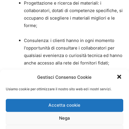
Progettazione e ricerca dei materiali: i
collaboratori, dotati di competenze specifiche, si
occupano di scegliere i materiali migliori e le
forme;
Consulenza: i clienti hanno in ogni momento
l'opportunità di consultare i collaboratori per
qualsiasi evenienza o curiosità tecnica ed hanno
anche accesso alla rete dei fornitori fidati;
Gestisci Consenso Cookie
Estetica: si cerca di accontentare sempre i
clienti realizzando prodotti in qualsiasi colore o
Usiamo cookie per ottimizzare il nostro sito web ed i nostri servizi.
forma, ottenendo la maggior parte delle volte
una resa cromatica perfetta;
Accetta cookie
Personalizzazione: si progettano spazzole per
Nega
qualsiasi tipo di dispositivo, tenendo conto di