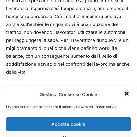
tempo a disposizione da dedicare ai propri interessi. Il
lavoratore risparmia così tempo e denaro, aumentando il
benessere personale. Ciò impatta in maniera positiva
anche sull’ambiente in quanto vi è una riduzione del
traffico, non dovendo i lavoratori utilizzare le automobili
per raggiungere la sede. Per il lavoratore dunque vi è un
miglioramento di quello che viene definito work life
balance, con un conseguente aumento del livello di
soddisfazione non solo nei confronti del lavoro ma anche
della vita.
Benefici per l’azienda
Gestisci Consenso Cookie
Autorizzare i lavoratori a svolgere le prestazioni online da
Usiamo cookie per ottimizzare il nostro sito web ed i nostri servizi.
casa ha ripercussioni positive anche sull’azienda stessa.
Vi sono infatti dei vantaggi concreti che non riguardano
Accetta cookie
soltanto l’aumento della produzione o la soddisfazione
dei dipendenti ma incidono sui costi che ogni mese