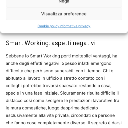
Nega
l’azienda deve sostenere. In particolare, ripensare gli
spazi di lavoro consente di risparmiare sui costi di
Visualizza preference
elettricità, climatizzazione o pulizia. Un lavoro facilmente
Cookie policy
Informativa privacy
adattabile è quello del
CopyWriter
Smart Working: aspetti negativi
Sebbene lo Smart Working porti molteplici vantaggi, ha
anche degli effetti negativi. Spesso infatti emergono
difficoltà che però sono superabili con il tempo. Chi è
abituato al lavoro in ufficio a stretto contatto con i
colleghi potrebbe trovarsi spaesato restando a casa,
specie in una fase iniziale. Sicuramente risulta difficile il
distacco così come svolgere le prestazioni lavorative tra
le mura domestiche, luogo dapprima dedicato
esclusivamente alla vita privata, circondati da persone
che fanno cose completamente diverse. Il segreto è darsi