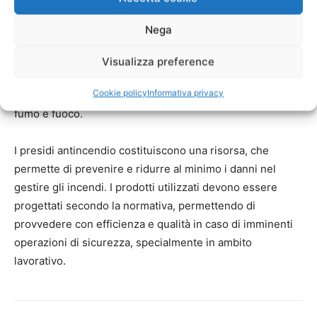
testa.
Nega
Anche gli autorespiratori sono una vera e propria risorsa
nell'ambito dei prodotti antiincendio, con uno schienale
Visualizza preference
ergonomico risultano leggeri e intuitivi, dotati di un
Cookie policy
Informativa privacy
erogatore automatico permettono di respirare in caso di
fumo e fuoco.
I presidi antincendio costituiscono una risorsa, che
permette di prevenire e ridurre al minimo i danni nel
gestire gli incendi. I prodotti utilizzati devono essere
progettati secondo la normativa, permettendo di
provvedere con efficienza e qualità in caso di imminenti
operazioni di sicurezza, specialmente in ambito
lavorativo.