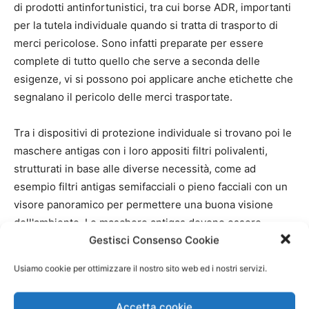
di prodotti antinfortunistici, tra cui borse ADR, importanti
per la tutela individuale quando si tratta di trasporto di
merci pericolose. Sono infatti preparate per essere
complete di tutto quello che serve a seconda delle
esigenze, vi si possono poi applicare anche etichette che
segnalano il pericolo delle merci trasportate.
Tra i dispositivi di protezione individuale si trovano poi le
maschere antigas con i loro appositi filtri polivalenti,
strutturati in base alle diverse necessità, come ad
esempio filtri antigas semifacciali o pieno facciali con un
visore panoramico per permettere una buona visione
dell'ambiente. Le maschere antigas devono essere
Gestisci Consenso Cookie
costruite a norma CE, composte da una struttura facciale
di gomma o in silicone che permette di aderire
Usiamo cookie per ottimizzare il nostro sito web ed i nostri servizi.
perfettamente al viso. Presentano inoltre fibbie o
linguette che fissano in sicurezza la maschera dietro la
Accetta cookie