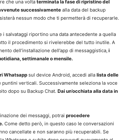
re che una volta
terminata la fase di ripristino del
 avvenute successivamente
alla data del backup
sisterà nessun modo che ti permetterà di recuperarle.
 i salvataggi riportino una data antecedente a quella
tto il procedimento si rivelerebbe del tutto inutile. A
nto dell’installazione dell’app di messaggistica,
i
tidiana, settimanale o mensile.
ri Whatsapp
sul device Android, accedi alla
lista delle
e puntini verticali. Successivamente seleziona la voce
ubito dopo su Backup Chat.
Dai un’occhiata alla data in
minazione dei messaggi, potrai
procedere
e.
Come detto però, in questo caso le conversazioni
no cancellate e non saranno più recuperabili. Se
alla Whatsapp e subito dopo provvedi nuovamente al