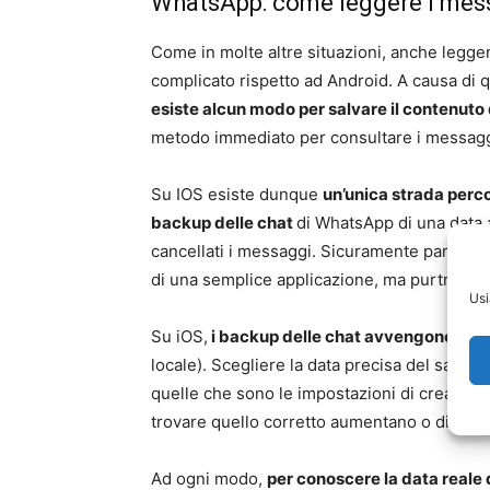
WhatsApp: come leggere i mess
Come in molte altre situazioni, anche legge
complicato rispetto ad Android. A causa di qu
esiste alcun modo per salvare il contenuto 
metodo immediato per consultare i messaggi 
Su IOS esiste dunque
un’unica strada perco
backup delle chat
di WhatsApp di una data a
cancellati i messaggi. Sicuramente parliamo 
di una semplice applicazione, ma purtroppo
Usi
Su iOS,
i backup delle chat avvengono sol
locale). Scegliere la data precisa del salvat
quelle che sono le impostazioni di creazione 
trovare quello corretto aumentano o diminu
Ad ogni modo,
per conoscere la data reale 