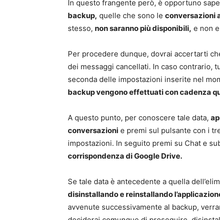
In questo frangente però, è opportuno sape
backup,
quelle che sono le
conversazioni
stesso,
non saranno più disponibili,
e non e
Per procedere dunque, dovrai accertarti che
dei messaggi cancellati. In caso contrario, tu
seconda delle impostazioni inserite nel mome
backup vengono effettuati con cadenza quo
A questo punto, per conoscere tale data,
ap
conversazioni
e premi sul pulsante con i tr
impostazioni. In seguito premi su Chat e s
corrispondenza di Google Drive.
Se tale data è antecedente a quella dell’eli
disinstallando e reinstallando l’applicazion
avvenute successivamente al backup, verran
deciderai comunque di proseguire, disinst