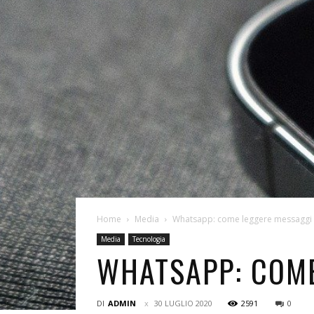
Home
Media
Whatsapp: come leggere messaggi e
Media
Tecnologia
WHATSAPP: COME
DI
ADMIN
30 LUGLIO 2020
2591
0