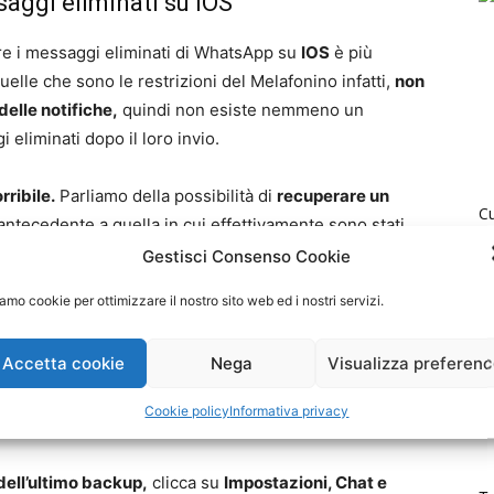
aggi eliminati su iOS
re i messaggi eliminati di WhatsApp su
IOS
è più
elle che sono le restrizioni del Melafonino infatti,
non
delle notifiche,
quindi non esiste nemmeno un
eliminati dopo il loro invio.
rribile.
Parliamo della possibilità di
recuperare un
Cu
ntecedente a quella in cui effettivamente sono stati
M
di un metodo meno intuitivo rispetto all’installazione
Gestisci Consenso Cookie
Ri
 non esiste un altro modo.
amo cookie per ottimizzare il nostro sito web ed i nostri servizi.
So
amente su iCloud
(su Android anche sulla memoria
T
Accetta cookie
Nega
Visualizza preferen
aggio da ripristinare è impossibile, quindi a seconda di
(giornaliera, settimanale o mensile), le probabilità di
Cookie policy
Informativa privacy
iscono.
dell’ultimo backup,
clicca su
Impostazioni, Chat e