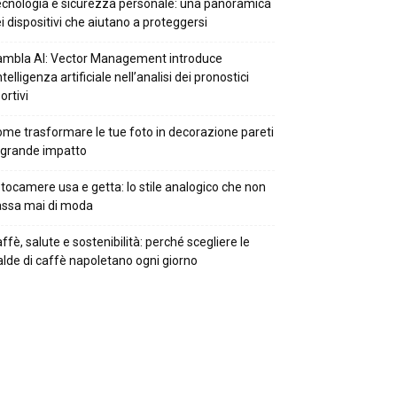
cnologia e sicurezza personale: una panoramica
i dispositivi che aiutano a proteggersi
mbla AI: Vector Management introduce
intelligenza artificiale nell’analisi dei pronostici
ortivi
me trasformare le tue foto in decorazione pareti
 grande impatto
tocamere usa e getta: lo stile analogico che non
ssa mai di moda
ffè, salute e sostenibilità: perché scegliere le
alde di caffè napoletano ogni giorno