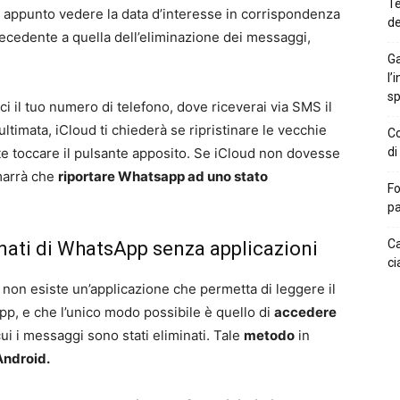
Te
 appunto vedere la data d’interesse in corrispondenza
de
tecedente a quella dell’eliminazione dei messaggi,
Ga
l’
sp
sci il tuo numero di telefono, dove riceverai via SMS il
ltimata, iCloud ti chiederà se ripristinare le vecchie
Co
e toccare il pulsante apposito. Se iCloud non dovesse
di
imarrà che
riportare Whatsapp ad uno stato
Fo
pa
Ca
nati di WhatsApp senza applicazioni
ci
S
non esiste un’applicazione che permetta di leggere il
p, e che l’unico modo possibile è quello di
accedere
i i messaggi sono stati eliminati. Tale
metodo
in
Android.