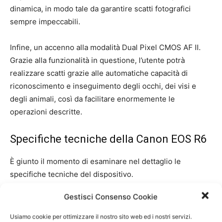
dinamica, in modo tale da garantire scatti fotografici
sempre impeccabili.
Infine, un accenno alla modalità Dual Pixel CMOS AF II.
Grazie alla funzionalità in questione, l’utente potrà
realizzare scatti grazie alle automatiche capacità di
riconoscimento e inseguimento degli occhi, dei visi e
degli animali, così da facilitare enormemente le
operazioni descritte.
Specifiche tecniche della Canon EOS R6
È giunto il momento di esaminare nel dettaglio le
specifiche tecniche del dispositivo.
Gestisci Consenso Cookie
Partendo dal sensore fotografico, la Canon EOS R6 vanta
un sensore che, pur disponendo di 21.4 megapixel,
Usiamo cookie per ottimizzare il nostro sito web ed i nostri servizi.