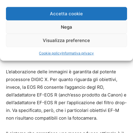
raggiunge una risoluzione pari a 20.1 megapixel. La
pulizia dell’immagine, durante le operazioni di scatto,
Accetta cookie
sono garantite da un sistema integrato apposito.
Nega
Oltre a tutto ciò, la fotocamera dispone anche del pratico
Visualizza preference
sensore Shift-IS, che consente sino a otto stop di
vantaggio (valore variabile in base alla tipologia di
Cookie policy
Informativa privacy
obiettivo utilizzato).
L’elaborazione delle immagini è garantita dal potente
processore DIGIC X. Per quanto riguarda gli obiettivi,
invece, la EOS R6 consente l’aggancio degl RD,
dell’adattatore EF-EOS R (anch’esso prodotto da Canon) e
dell’adattatore EF-EOS R per l’applicazione del filtro drop-
in. Va specificato, però, che i particolari obiettivi EF-M
non risultano compatibili con la fotocamera.