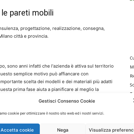
 le pareti mobili
onsulenza, progettazione, realizzazione, consegna,
Milano città e provincia.
Cu
, sono anni infatti che l'azienda è attiva sul territorio
M
questo semplice motivo può affiancare con
Ri
importante scelta dei modelli e dei materiali più adatti
So
 questa prima fase aiuta a pianificare al meglio la
T
Gestisci Consenso Cookie
amo cookie per ottimizzare il nostro sito web ed i nostri servizi.
a le pareti mobili. Vengono prese in considerazione
Accetta cookie
Nega
Visualizza preferen