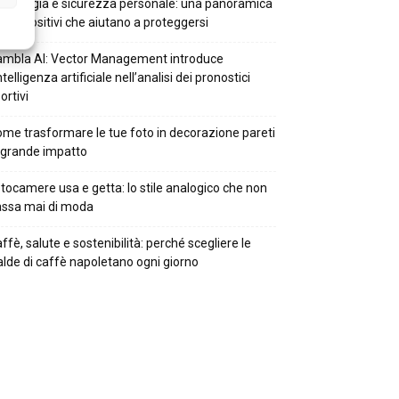
cnologia e sicurezza personale: una panoramica
i dispositivi che aiutano a proteggersi
mbla AI: Vector Management introduce
intelligenza artificiale nell’analisi dei pronostici
ortivi
me trasformare le tue foto in decorazione pareti
 grande impatto
tocamere usa e getta: lo stile analogico che non
ssa mai di moda
ffè, salute e sostenibilità: perché scegliere le
alde di caffè napoletano ogni giorno