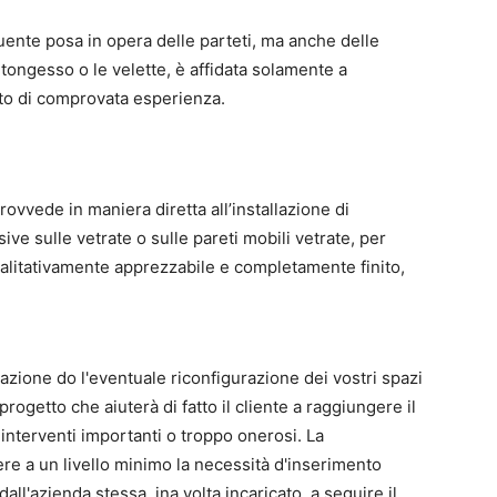
guente posa in opera delle parteti, ma anche delle
rtongesso o le velette, è affidata solamente a
to di comprovata esperienza.
ovvede in maniera diretta all’installazione di
ive sulle vetrate o sulle pareti mobili vetrate, per
ualitativamente apprezzabile e completamente finito,
azione do l'eventuale riconfigurazione dei vostri spazi
rogetto che aiuterà di fatto il cliente a raggiungere il
 interventi importanti o troppo onerosi. La
re a un livello minimo la necessità d'inserimento
all'azienda stessa, ina volta incaricato, a seguire il