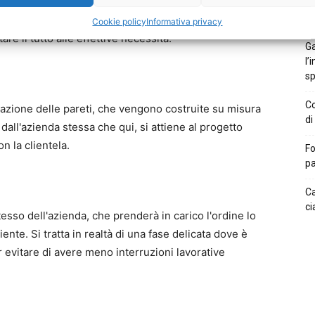
sere specifiche e uniche. Qui si progetta il lavoro
Te
de
zioni che si possono verificare nelle aziende, senza
Cookie policy
Informativa privacy
re il tutto alle effettive necessità.
Ga
l’
sp
Co
zazione delle pareti, che vengono costruite su misura
di
i dall'azienda stessa che qui, si attiene al progetto
 la clientela.
Fo
pa
Ca
ci
esso dell'azienda, che prenderà in carico l'ordine lo
ente. Si tratta in realtà di una fase delicata dove è
 evitare di avere meno interruzioni lavorative