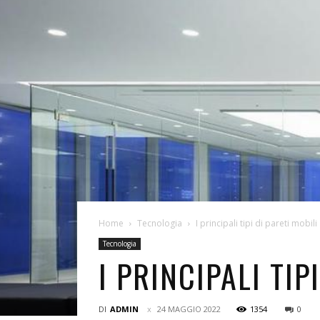
Home
Tecnologia
I principali tipi di pareti mobili
Tecnologia
I PRINCIPALI TIP
DI
ADMIN
24 MAGGIO 2022
1354
0