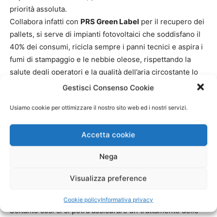
priorità assoluta.
Collabora infatti con
PRS Green Label
per il recupero dei
pallets, si serve di impianti fotovoltaici che soddisfano il
40% dei consumi, ricicla sempre i panni tecnici e aspira i
fumi di stampaggio e le nebbie oleose, rispettando la
salute degli operatori e la qualità dell’aria circostante lo
stabilimento.
Gestisci Consenso Cookie
ILMAP, negli anni, grazie all’ottimizzazione e al
Usiamo cookie per ottimizzare il nostro sito web ed i nostri servizi.
perfezionamento del lavoro, ha ottenuto le più
prestigiose certificazioni
che riguardano la sicurezza
Accetta cookie
delle materie prime, testate accuratamente come inerti
nei confronti dell’acqua trattata.
Nega
Ecco perché, quindi, è fondamentale rivolgersi ad
Visualizza preference
aziende esperte e affidabili
per l’acquisto di ugelli
filtranti e dadi antisvitamento di qualità.
Cookie policy
Informativa privacy
Soltanto così ci si potrà assicurare un trattamento delle