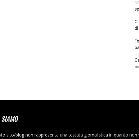
l’
sp
Co
di
Fo
pa
Ca
ci
 SIAMO
to sito/blog non rappresenta una testata giornalistica in quanto non