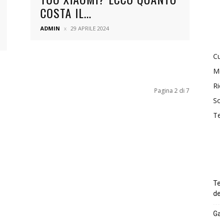
COSTA IL...
ADMIN
29 APRILE 2024
Cu
M
Ri
Pagina 2 di 7
So
T
Te
de
Ga