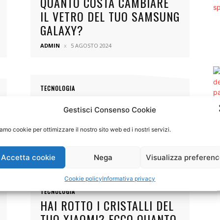
QUANTO COSTA CAMBIARE
IL VETRO DEL TUO SAMSUNG
GALAXY?
ADMIN
5 AGOSTO 2024
TECNOLOGIA
COME REGISTRARE LE
Gestisci Consenso Cookie
RIUNIONI ONLINE CON IL
MIGLIOR REGISTRATORE
amo cookie per ottimizzare il nostro sito web ed i nostri servizi.
DELLO SCHERMO
Accetta cookie
Nega
Visualizza preferen
ADMIN
7 GIUGNO 2024
Cookie policy
Informativa privacy
TECNOLOGIA
HAI ROTTO I CRISTALLI DEL
TUO XIAOMI? ECCO QUANTO