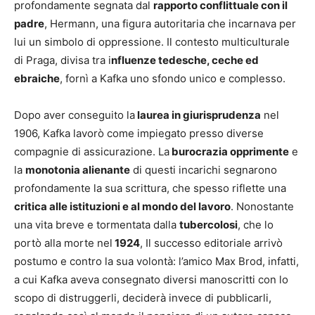
profondamente segnata dal
rapporto conflittuale con il
padre
, Hermann, una figura autoritaria che incarnava per
lui un simbolo di oppressione. Il contesto multiculturale
di Praga, divisa tra i
nfluenze tedesche, ceche ed
ebraiche
, fornì a Kafka uno sfondo unico e complesso.
Dopo aver conseguito la
laurea in giurisprudenza
nel
1906, Kafka lavorò come impiegato presso diverse
compagnie di assicurazione. La
burocrazia opprimente
e
la
monotonia alienante
di questi incarichi segnarono
profondamente la sua scrittura, che spesso riflette una
critica alle istituzioni e al mondo del lavoro
. Nonostante
una vita breve e tormentata dalla
tubercolosi
, che lo
portò alla morte nel
1924
, Il successo editoriale arrivò
postumo e contro la sua volontà: l’amico Max Brod, infatti,
a cui Kafka aveva consegnato diversi manoscritti con lo
scopo di distruggerli, deciderà invece di pubblicarli,