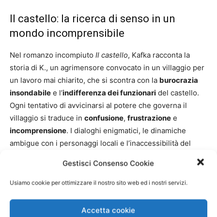
Il castello: la ricerca di senso in un
mondo incomprensibile
Nel romanzo incompiuto
Il castello
, Kafka racconta la
storia di K., un agrimensore convocato in un villaggio per
un lavoro mai chiarito, che si scontra con la
burocrazia
insondabile
e l’
indifferenza dei funzionari
del castello.
Ogni tentativo di avvicinarsi al potere che governa il
villaggio si traduce in
confusione
,
frustrazione
e
incomprensione
. I dialoghi enigmatici, le dinamiche
ambigue con i personaggi locali e l’inaccessibilità del
castello stesso costruiscono una narrazione che riflette
Gestisci Consenso Cookie
l’
impotenza dell’uomo di fronte a sistemi più grandi di lui
.
Usiamo cookie per ottimizzare il nostro sito web ed i nostri servizi.
Accetta cookie