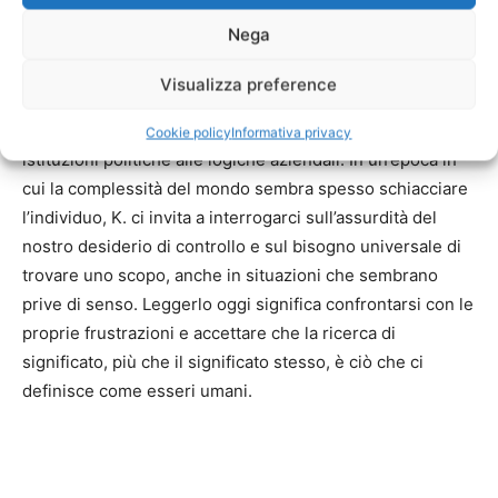
Perché leggerlo oggi?
Nega
Il castello
non parla solo di un uomo che cerca invano di
Visualizza preference
ottenere risposte: è un’allegoria potente per chiunque si
confronti con l’opacità delle strutture di potere, dalle
Cookie policy
Informativa privacy
istituzioni politiche alle logiche aziendali. In un’epoca in
cui la complessità del mondo sembra spesso schiacciare
l’individuo, K. ci invita a interrogarci sull’assurdità del
nostro desiderio di controllo e sul bisogno universale di
trovare uno scopo, anche in situazioni che sembrano
prive di senso. Leggerlo oggi significa confrontarsi con le
proprie frustrazioni e accettare che la ricerca di
significato, più che il significato stesso, è ciò che ci
definisce come esseri umani.