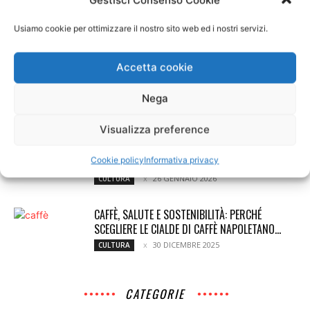
Gestisci Consenso Cookie
GAMBLA AI: VECTOR MANAGEMENT INTRODUCE
L’INTELLIGENZA ARTIFICIALE NELL’ANALISI DEI
Usiamo cookie per ottimizzare il nostro sito web ed i nostri servizi.
PRONOSTICI SPORTIVI
13 FEBBRAIO 2026
TECNOLOGIA
Accetta cookie
COME TRASFORMARE LE TUE FOTO IN
DECORAZIONE PARETI DI GRANDE IMPATTO
Nega
3 FEBBRAIO 2026
MEDIA
Visualizza preference
FOTOCAMERE USA E GETTA: LO STILE
Cookie policy
ANALOGICO CHE NON PASSA MAI...
Informativa privacy
26 GENNAIO 2026
CULTURA
CAFFÈ, SALUTE E SOSTENIBILITÀ: PERCHÉ
SCEGLIERE LE CIALDE DI CAFFÈ NAPOLETANO...
30 DICEMBRE 2025
CULTURA
CATEGORIE