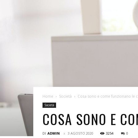
Home
Società
Cosa sono e come funzionano le c
Società
COSA SONO E CO
DI
ADMIN
3 AGOSTO 2020
3254
0