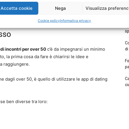
llo di aiutare gli iscritti a trovare l’amore ma esistono
Te
de
Accetta cookie
Nega
Visualizza preferen
lcune infatti sono adatta anche per chi vuole solo fare
cercano storie serie ma solo incontri occasionali.
Ga
Cookie policy
Informativa privacy
l’
sp
esso
Co
di incontri per over 50
c’è da impegnarsi un minimo
di
to, la prima cosa da fare è chiarirsi le idee e
Fo
da raggiungere.
pa
he dagli over 50, è quello di utilizzare le app di dating
Ca
ci
ose ben diverse tra loro: