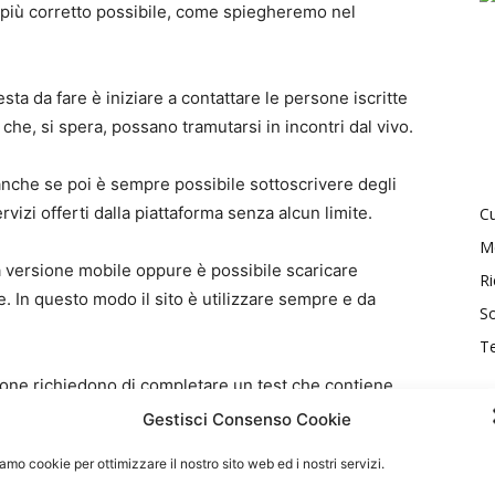
più corretto possibile, come spiegheremo nel
sta da fare è iniziare a contattare le persone iscritte
che, si spera, possano tramutarsi in incontri dal vivo.
nche se poi è sempre possibile sottoscrivere degli
izi offerti dalla piattaforma senza alcun limite.
Cu
M
 versione mobile oppure è possibile scaricare
Ri
. In questo modo il sito è utilizzare sempre e da
So
T
izione richiedono di completare un test che contiene
algoritmo di trovare gli utenti più affini tra loro ed
Gestisci Consenso Cookie
amo cookie per ottimizzare il nostro sito web ed i nostri servizi.