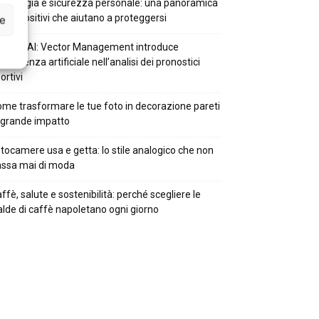
cnologia e sicurezza personale: una panoramica
i dispositivi che aiutano a proteggersi
ce
mbla AI: Vector Management introduce
intelligenza artificiale nell’analisi dei pronostici
ortivi
me trasformare le tue foto in decorazione pareti
 grande impatto
tocamere usa e getta: lo stile analogico che non
ssa mai di moda
ffè, salute e sostenibilità: perché scegliere le
alde di caffè napoletano ogni giorno